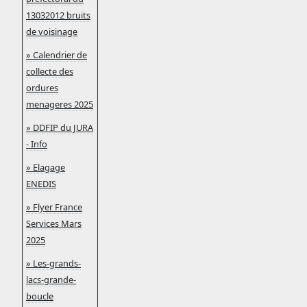
13032012 bruits
de voisinage
» Calendrier de
collecte des
ordures
menageres 2025
» DDFIP du JURA
- Info
» Elagage
ENEDIS
» Flyer France
Services Mars
2025
» Les-grands-
lacs-grande-
boucle