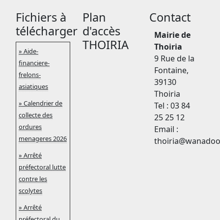
Fichiers à
Plan
Contact
télécharger
d'accès
Mairie de
THOIRIA
Thoiria
» Aide-
9 Rue de la
financiere-
Fontaine,
frelons-
39130
asiatiques
Thoiria
» Calendrier de
Tel : 03 84
collecte des
25 25 12
ordures
Email :
menageres 2026
thoiria
@
wanadoo
» Arrêté
préfectoral lutte
contre les
scolytes
» Arrêté
préfectoral du