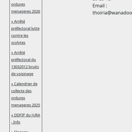
ordures
Email :
menageres 2026
thoiria
@
wanadoo
» Arrêté
préfectoral lutte
contre les
scolytes
» Arrêté
préfectoral du
13032012 bruits
de voisinage
» Calendrier de
collecte des
ordures
menageres 2025
» DDFIP du JURA
- Info