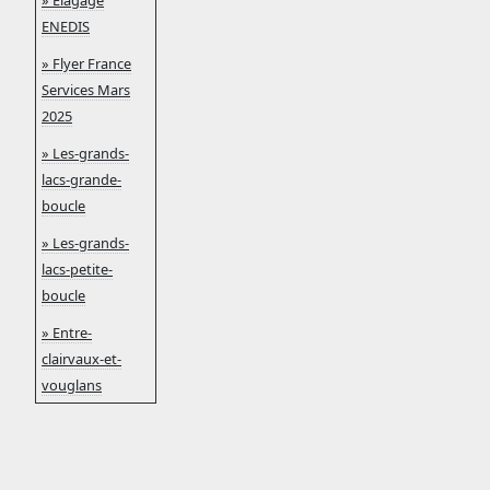
» Elagage
ENEDIS
» Flyer France
Services Mars
2025
» Les-grands-
lacs-grande-
boucle
» Les-grands-
lacs-petite-
boucle
» Entre-
clairvaux-et-
vouglans